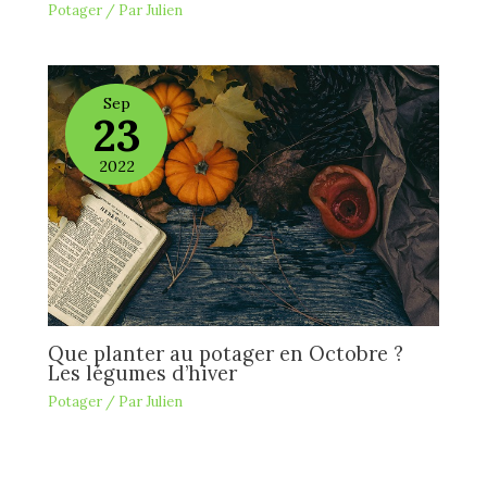
Potager
/ Par
Julien
Sep
23
2022
Que planter au potager en Octobre ?
Les légumes d’hiver
Potager
/ Par
Julien