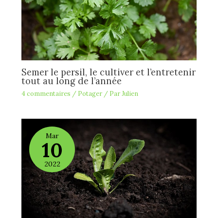
Semer le persil, le cultiver et l’entretenir
tout au long de l’année
4 commentaires
/
Potager
/ Par
Julien
Mar
10
2022