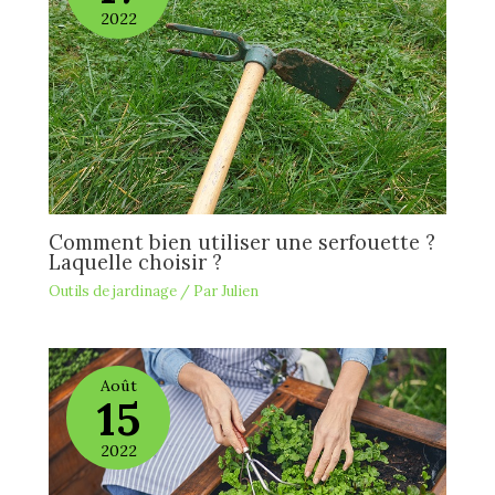
2022
Comment bien utiliser une serfouette ?
Laquelle choisir ?
Outils de jardinage
/ Par
Julien
Août
15
2022