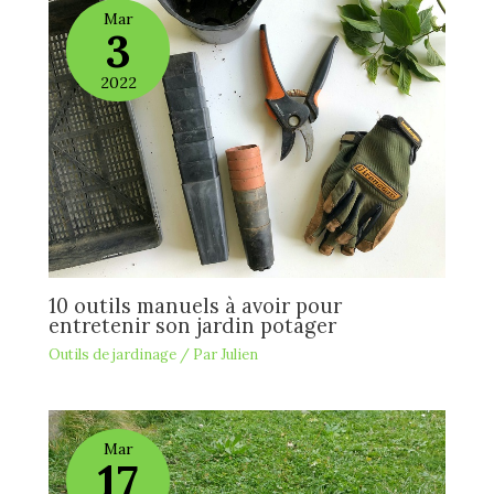
Mar
3
2022
10 outils manuels à avoir pour
entretenir son jardin potager
Outils de jardinage
/ Par
Julien
Mar
17