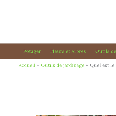
Aller
au
contenu
Potager
Fleurs et Arbres
Outils de
Accueil
Outils de jardinage
Quel est le