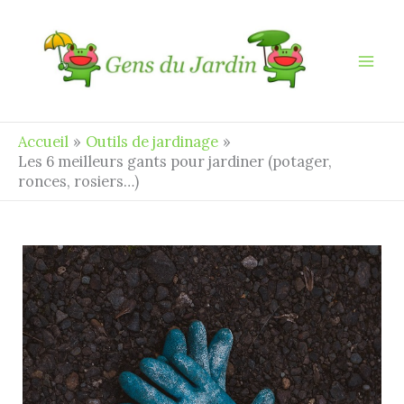
Aller
au
contenu
Accueil
Outils de jardinage
Les 6 meilleurs gants pour jardiner (potager,
ronces, rosiers…)