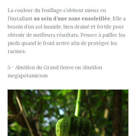
La couleur du feuillage s’obtient mieux en
l’installant
au sein d’une zone ensoleillée
. Elle a
besoin d’un sol humide, bien drainé et fertile pour
obtenir de meilleurs résultats. Pensez à pailler les
pieds quand le froid arrive afin de protéger les
racines.
5- Abutilon du Grand fleuve ou Abutilon
megapotamicum