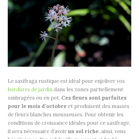
Le saxifraga rustique est idéal pour enjoliver vos
bordures de jardin
dans les zones partiellement
ombragées ou en pot.
Ces fleurs sont parfaites
pour le mois d’octobre
et produisent des masses
de fleurs blanches mousseuses. Pour obtenir les
conditions de croissance idéales pour ce saxifrage,
il sera nécessaire d’avoir
un sol riche
, ainsi, vous