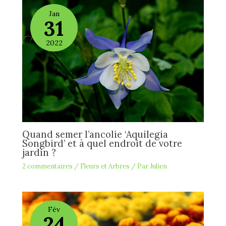
Jan
31
2022
Quand semer l’ancolie ‘Aquilegia
Songbird’ et à quel endroit de votre
jardin ?
2 commentaires
/
Fleurs et Arbres
/ Par
Julien
Fév
24