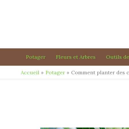
Aller
au
contenu
Potager
Fleurs et Arbres
Outils de
Accueil
Potager
Comment planter des c